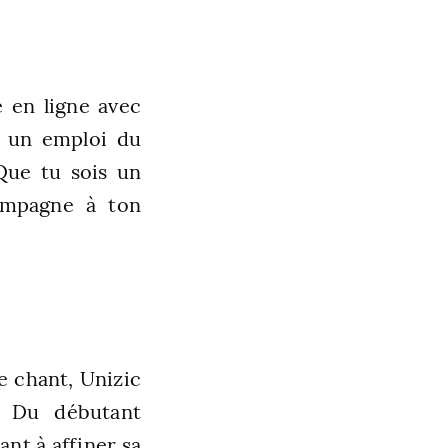
e en ligne avec
re un emploi du
Que tu sois un
compagne à ton
le chant, Unizic
. Du débutant
nt à affiner sa