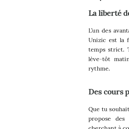
La liberté 
L’un des avant
Unizic est la 
temps strict.
lève-tôt mati
rythme.
Des cours p
Que tu souhaite
propose des 
cherchant à co