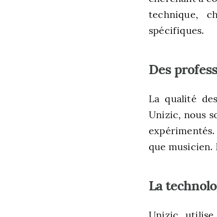
technique, 
spécifiques.
Des profes
La qualité de
Unizic, nous s
expérimentés. 
que musicien. P
La technolo
Unizic utilis