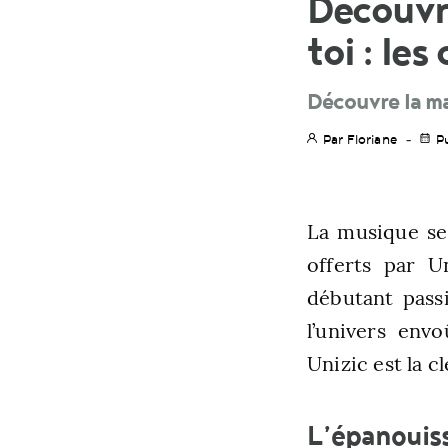
Découvr
toi : les
Découvre la ma
Par Floriane
P
La musique se
offerts par U
débutant pass
l’univers env
Unizic est la 
L’épanouiss