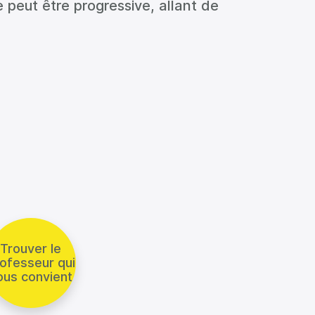
e peut être progressive, allant de
Trouver le
ofesseur qui
ous convient