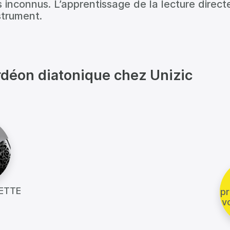
 inconnus. L’apprentissage de la lecture direct
strument.
rdéon diatonique chez Unizic
IETTE
pr
v