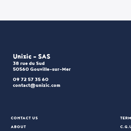
Unizic - SAS​
38 rue du Sud
50560 Gouville-sur-Mer
09 72 57 35 60
contact@unizic.com
CONTACT US
TERM
ABOUT
C.G.