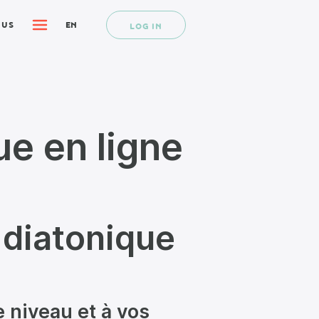
 US
EN
LOG IN
e en ligne
 diatonique
 niveau et à vos