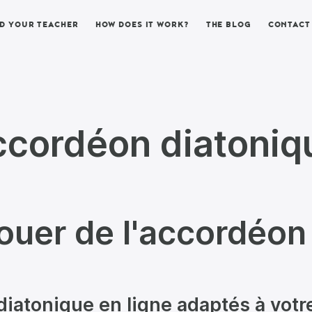
ND YOUR TEACHER
HOW DOES IT WORK?
THE BLOG
CONTACT
ccordéon diatoniqu
ouer de l'accordéon
iatonique en ligne adaptés à votre