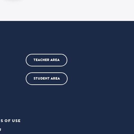
TEACHER AREA
STUDENT AREA
S OF USE
U