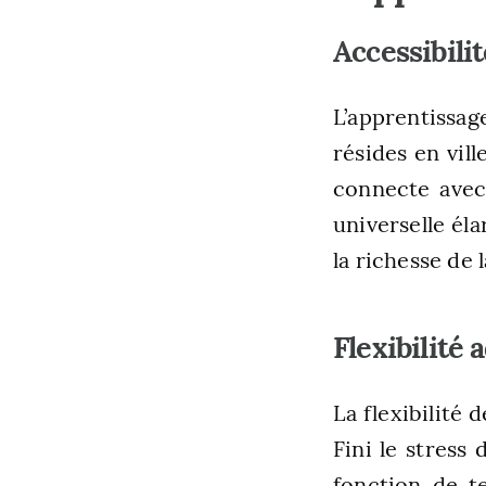
Accessibili
L’apprentissag
résides en vil
connecte avec
universelle él
la richesse de 
Flexibilité
La flexibilité 
Fini le stress
fonction de te