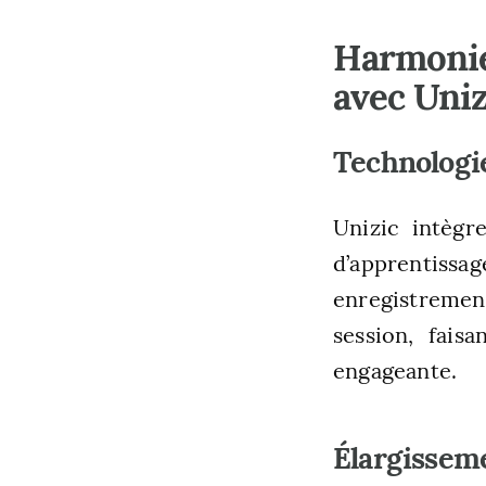
Harmonie 
avec Uniz
Technologie
Unizic intègr
d’apprentissa
enregistrement
session, fais
engageante.
Élargissem