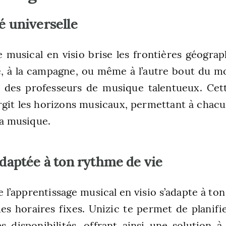
té universelle
e musical en visio brise les frontières géogra
le, à la campagne, ou même à l’autre bout du m
 des professeurs de musique talentueux. Cette
argit les horizons musicaux, permettant à chac
la musique.
 adaptée à ton rythme de vie
de l’apprentissage musical en visio s’adapte à to
 des horaires fixes. Unizic te permet de planifi
s disponibilités, offrant ainsi une solution 