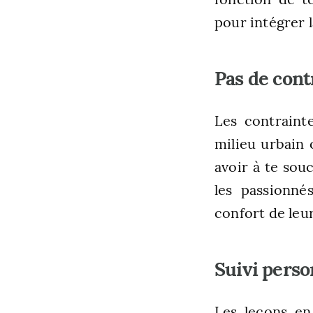
pour intégrer 
Pas de cont
Les contraint
milieu urbain 
avoir à te sou
les passionn
confort de leur
Suivi perso
Les leçons en