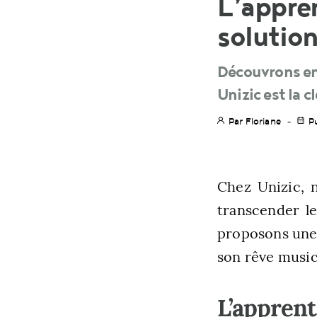
L’appren
solution
Découvrons en
Unizic est la 
Par Floriane
P
Chez Unizic, 
transcender le
proposons une 
son rêve musica
L’apprent