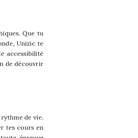
phiques. Que tu
onde, Unizic te
 accessibilité
un de découvrir
n rythme de vie.
er tes cours en
à toute épreuve