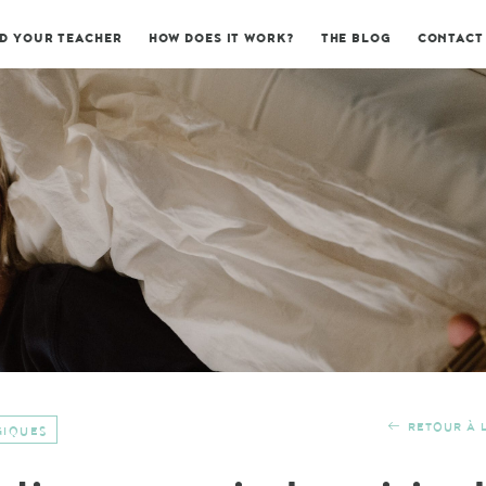
ND YOUR TEACHER
HOW DOES IT WORK?
THE BLOG
CONTACT
RETOUR À L
GIQUES