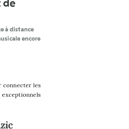
 de
e à distance
usicale encore
r connecter les
s exceptionnels
zic