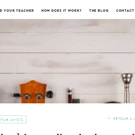
ND YOUR TEACHER
HOW DOES IT WORK?
THE BLOG
CONTACT
RETOUR À L
IQUE UNIZIC