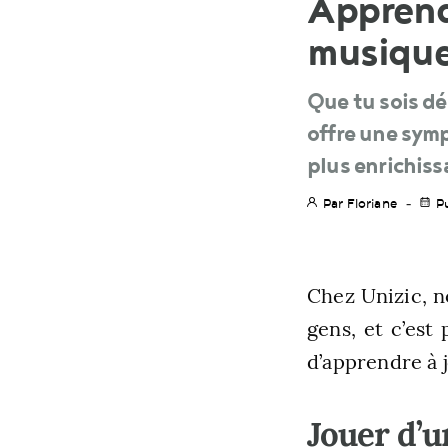
Apprend
musique
Que tu sois d
offre une sym
plus enrichiss
Par Floriane
P
Chez Unizic, n
gens, et c’est
d’apprendre à 
Jouer d’u