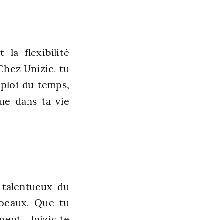
 la flexibilité
Chez Unizic, tu
mploi du temps,
ue dans ta vie
 talentueux du
locaux. Que tu
ment, Unizic te