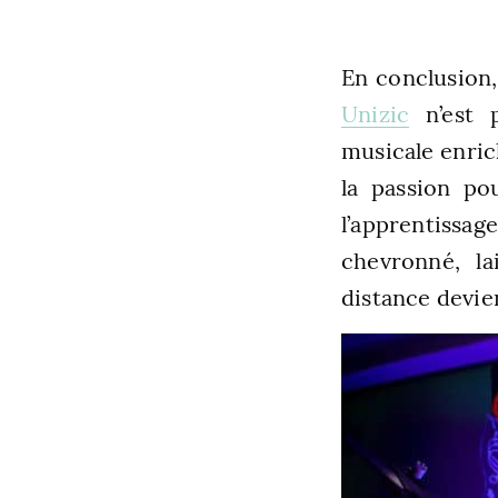
En conclusion,
Unizic
n’est p
musicale enric
la passion po
l’apprentissag
chevronné, l
distance devie