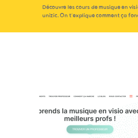
Découvre les cours de musique en visi
unizic. On t’explique comment ça fon