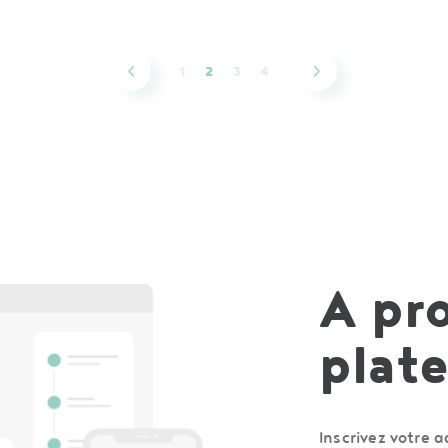
1
2
3
4
A pro
plat
Inscrivez votre 