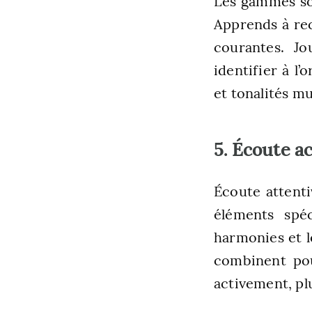
Les gammes son
Apprends à re
courantes. J
identifier à l
et tonalités mu
5. Écoute a
Écoute attent
éléments spéc
harmonies et 
combinent pou
activement, pl