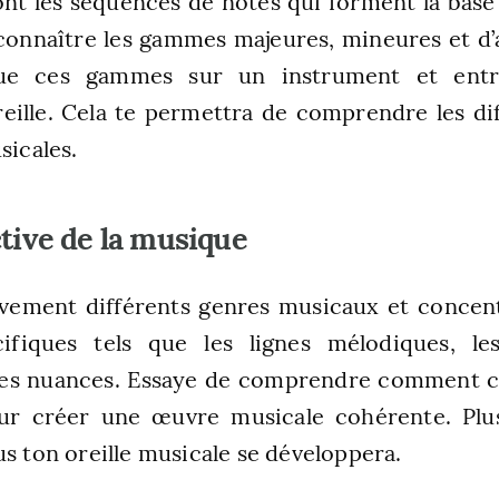
t les séquences de notes qui forment la base
connaître les gammes majeures, mineures et d
oue ces gammes sur un instrument et entra
’oreille. Cela te permettra de comprendre les d
sicales.
ctive de la musique
ivement différents genres musicaux et concent
ifiques tels que les lignes mélodiques, le
les nuances. Essaye de comprendre comment c
r créer une œuvre musicale cohérente. Plu
us ton oreille musicale se développera.