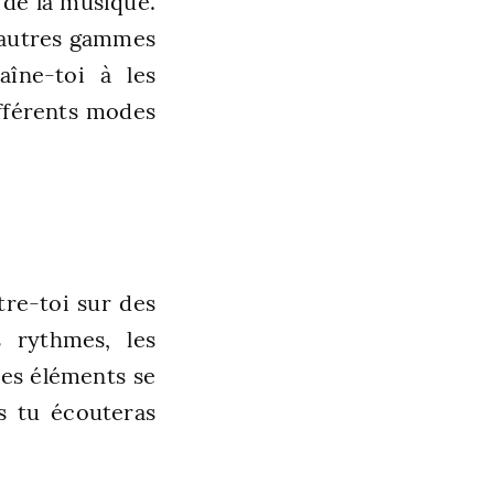
 de la musique.
’autres gammes
îne-toi à les
ifférents modes
re-toi sur des
s rythmes, les
es éléments se
s tu écouteras