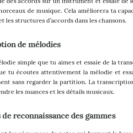
e des accords sur un instrument et essaie de le
morceaux de musique. Cela améliorera ta capac
et les structures d’accords dans les chansons.
ption de mélodies
odie simple que tu aimes et essaie de la transcr
que tu écoutes attentivement la mélodie et essa
ent sans regarder la partition. La transcriptio
endre les nuances et les détails musicaux.
es de reconnaissance des gammes