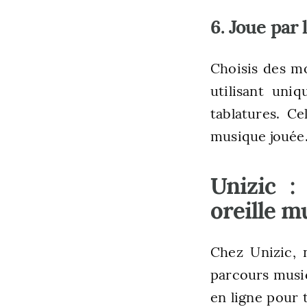
6. Joue par l
Choisis des mo
utilisant uni
tablatures. C
musique jouée
Unizic :
oreille m
Chez Unizic, 
parcours music
en ligne pour 