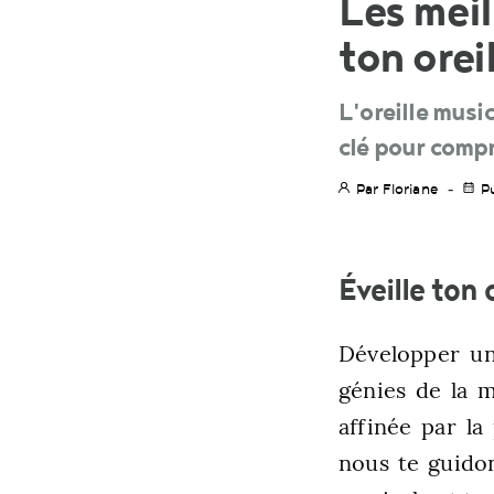
Les meil
ton orei
L'oreille musi
clé pour compr
Par Floriane
P
Éveille ton 
Développer un
génies de la 
affinée par la
nous te guidon