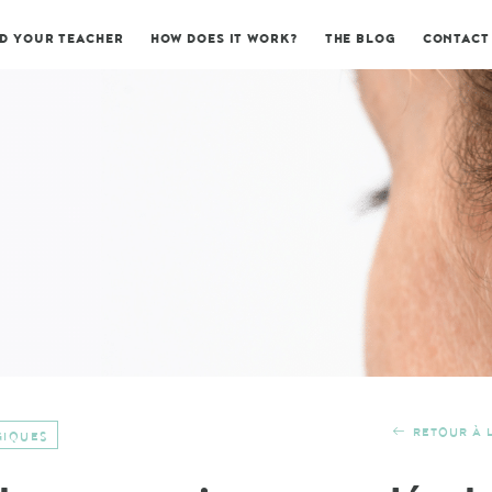
ND YOUR TEACHER
HOW DOES IT WORK?
THE BLOG
CONTACT
RETOUR À L
GIQUES