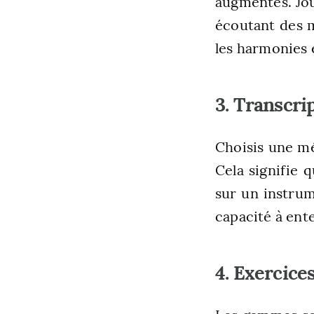
augmentés. Jou
écoutant des 
les harmonies 
3. Transcri
Choisis une mél
Cela signifie 
sur un instrum
capacité à ent
4. Exercic