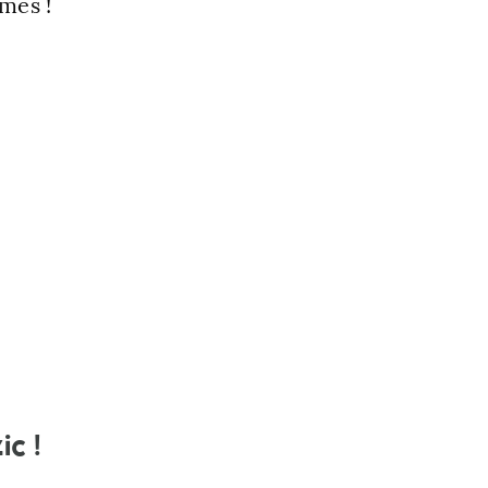
mes !
ic !