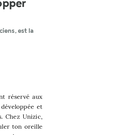
opper
iens, est la
nt réservé aux
 développée et
s. Chez Unizic,
ler ton oreille